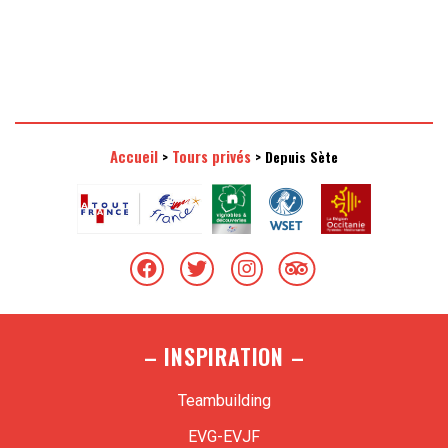
bateau sur le port de croisière ou à domicile.
Accueil
Tours privés
>
>
Depuis Sète
– INSPIRATION –
Teambuilding
EVG-EVJF