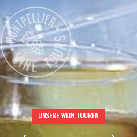
U
N
S
E
R
E
W
E
I
N
T
O
U
R
E
N