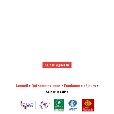
Chambre les pins : 560€ pour 2 pers
HORS JUILLET ET AOUT
RÉSERVER
sejour vigneron
Accueil
Qui sommes-nous
Fondouce
séjours
>
>
>
>
Séjour Insolite