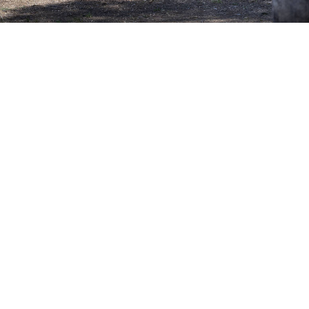
Séjour insolite au cœur d’un vignoble
Choisissez le séjour insolite comprenant 2 nuits en
chambre double (Les vignes ou Les Pins), un atelier
dégustation de vins et une excursion en 2CV dans les
vignobles.
Jour 1 :
Bienvenue dans notre domaine familial, vous séjournerez
en chambre double dans une maison de maître entourée de
vignobles située à 30 min de Montpellier et Béziers.
A votre arrivée installez-vous confortablement dans la suite
familiale et rejoignez votre hôte pour une introduction à la
gastronomie locale avec une dégustation de vins