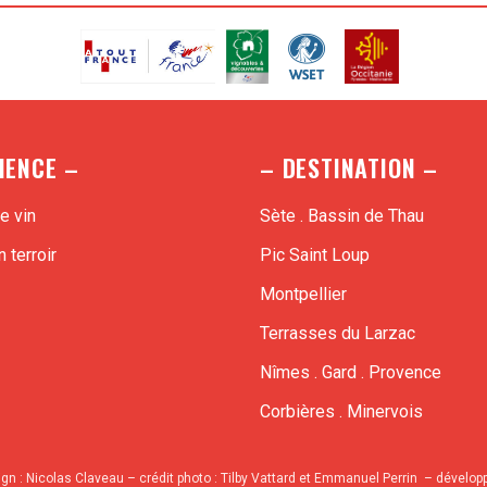
IENCE –
– DESTINATION –
e vin
Sète . Bassin de Thau
 terroir
Pic Saint Loup
Montpellier
Terrasses du Larzac
Nîmes . Gard . Provence
Corbières . Minervois
ign :
Nicolas Claveau
– crédit photo : Tilby Vattard et Emmanuel Perrin – dévelo