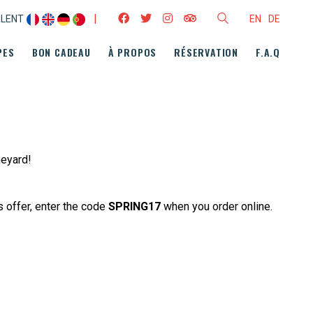
|
RLENT
EN
DE
PES
BON CADEAU
À PROPOS
RÉSERVATION
F.A.Q
neyard!
.
s offer, enter the code
SPRING17
when you order online.