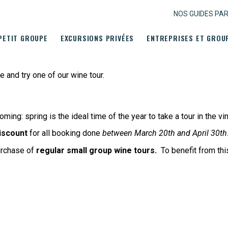
NOS GUIDES PA
PETIT GROUPE
EXCURSIONS PRIVÉES
ENTREPRISES ET GROU
e and try one of our wine tour.
oming: spring is the ideal time of the year to take a tour in the vi
iscount
for all booking done
between March 20th and April 30th
purchase of
regular small group wine tours.
To benefit from thi