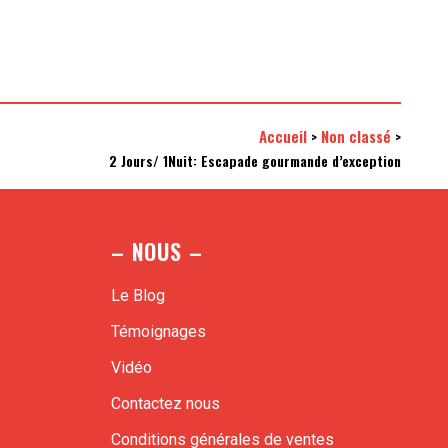
Accueil
Non classé
>
>
2 Jours/ 1Nuit: Escapade gourmande d’exception
– NOUS –
Le Blog
Témoignages
Vidéo
Contactez nous
Conditions générales de ventes