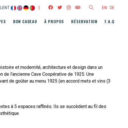
|
RLENT
EN
DE
PES
BON CADEAU
À PROPOS
RÉSERVATION
F.A.Q
histoire et modernité, architecture et design dans un
on de l’ancienne Cave Coopérative de 1925. Une
 avant de goûter au menu 1925 (en accord mets et vins (3
xtes à 5 espaces raffinés. Ils se succèdent au fil des
esthétique