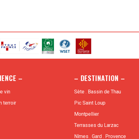
IENCE –
– DESTINATION –
e vin
Sète . Bassin de Thau
 terroir
Pic Saint Loup
Montpellier
Terrasses du Larzac
Nîmes . Gard . Provence