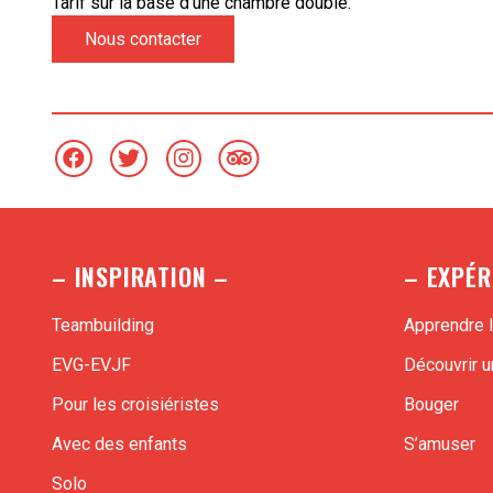
Tarif sur la base d’une chambre double.
Nous contacter
– INSPIRATION –
– EXPÉR
Teambuilding
Apprendre l
EVG-EVJF
Découvrir un
Pour les croisiéristes
Bouger
Avec des enfants
S’amuser
Solo