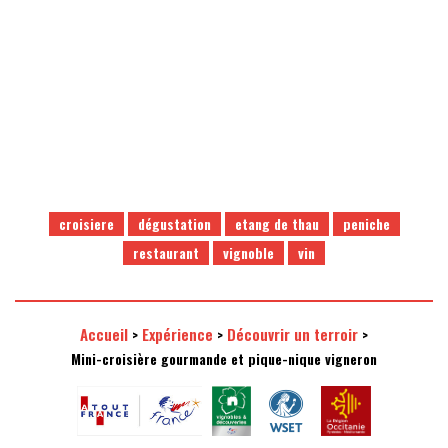
Une sélection de domaines
Une visite en minibus
et de vins de qualité
climatisé tout confort
croisiere
dégustation
etang de thau
peniche
restaurant
vignoble
vin
Accueil
Expérience
Découvrir un terroir
>
>
>
Mini-croisière gourmande et pique-nique vigneron