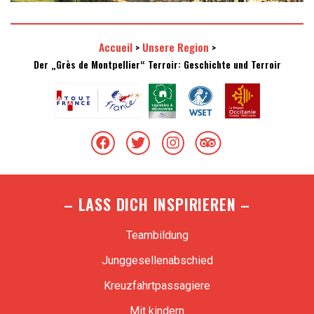
Accueil
Unsere Region
>
>
Der „Grès de Montpellier“ Terroir: Geschichte und Terroir
– LASS DICH INSPIRIEREN –
Teambildung
Junggesellenabschied
Kreuzfahrtpassagiere
Mit kindern