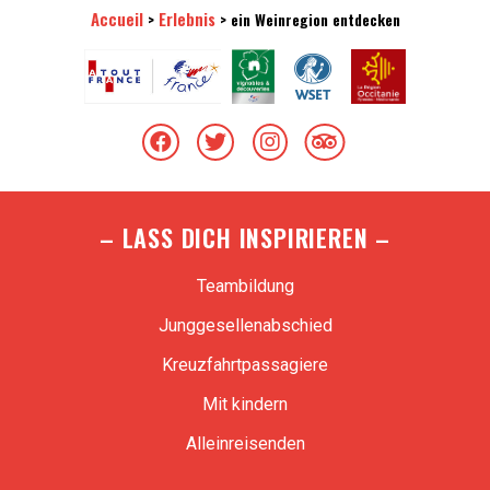
Accueil
Erlebnis
>
>
ein Weinregion entdecken
– LASS DICH INSPIRIEREN –
Teambildung
Junggesellenabschied
Kreuzfahrtpassagiere
Mit kindern
Alleinreisenden