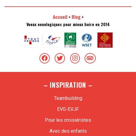
Accueil
Blog
>
>
Voeux oenologiques pour mieux boire en 2014
– INSPIRATION –
Teambuilding
EVG-EVJF
Pour les croisiéristes
Avec des enfants