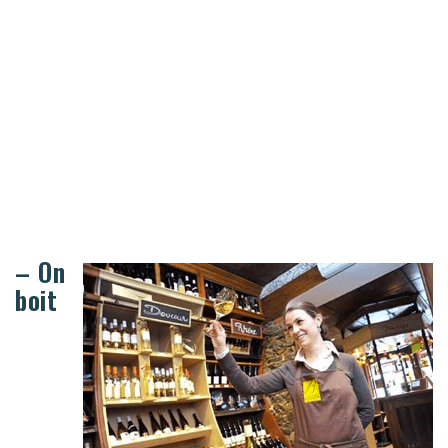
– On
boit