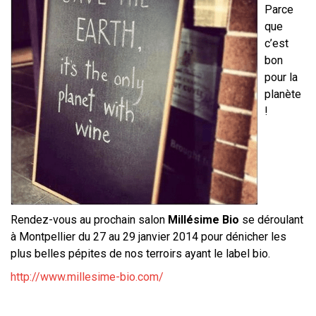
Parce
que
c’est
bon
pour la
planète
!
Rendez-vous au prochain salon
Millésime Bio
se déroulant
à Montpellier du 27 au 29 janvier 2014 pour dénicher les
plus belles pépites de nos terroirs ayant le label bio.
http://www.millesime-bio.com/