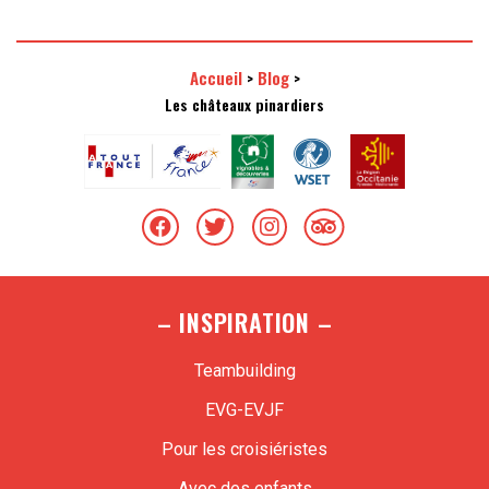
Accueil
Blog
>
>
Les châteaux pinardiers
– INSPIRATION –
Teambuilding
EVG-EVJF
Pour les croisiéristes
Avec des enfants