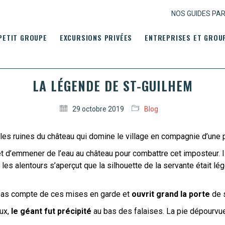
NOS GUIDES PA
PETIT GROUPE
EXCURSIONS PRIVÉES
ENTREPRISES ET GROU
LA LÉGENDE DE ST-GUILHEM
29 octobre 2019
Blog
les ruines du château qui domine le village en compagnie d’une pie
t d’emmener de l’eau au château pour combattre cet imposteur. I
it les alentours s’aperçut que la silhouette de la servante était lé
 pas compte de ces mises en garde et
ouvrit grand la porte
de s
eux,
le géant fut précipité
au bas des falaises. La pie dépourvue, 