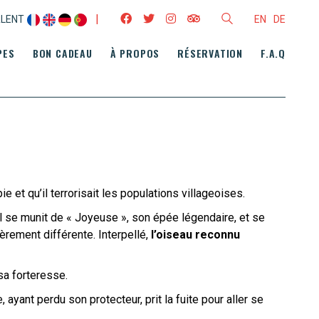
|
RLENT
EN
DE
PES
BON CADEAU
À PROPOS
RÉSERVATION
F.A.Q
 et qu’il terrorisait les populations villageoises.
l se munit de « Joyeuse », son épée légendaire, et se
gèrement différente. Interpellé,
l’oiseau reconnu
a forteresse.
ayant perdu son protecteur, prit la fuite pour aller se