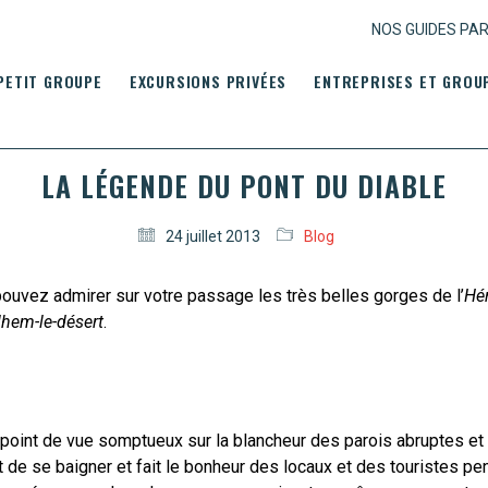
NOS GUIDES PA
PETIT GROUPE
EXCURSIONS PRIVÉES
ENTREPRISES ET GROU
LA LÉGENDE DU PONT DU DIABLE
24 juillet 2013
Blog
pouvez admirer sur votre passage les très belles gorges de l’
Hér
lhem-le-désert
.
n point de vue somptueux sur la blancheur des parois abruptes et 
t de se baigner et fait le bonheur des locaux et des touristes pe