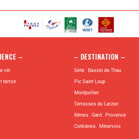
IENCE –
– DESTINATION –
e vin
Sète . Bassin de Thau
 terroir
Pic Saint Loup
Montpellier
Terrasses du Larzac
Nîmes . Gard . Provence
Corbières . Minervois