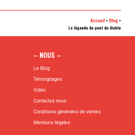
Accueil
Blog
>
>
La légende du pont du diable
– NOUS –
Le Blog
Témoignages
Vidéo
Contactez nous
Conditions générales de ventes
Mentions légales