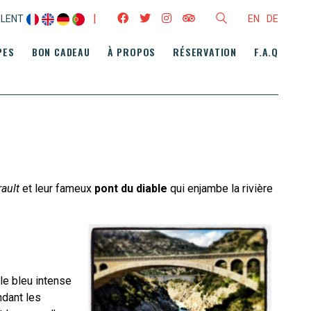
|
RLENT
EN
DE
PES
BON CADEAU
À PROPOS
RÉSERVATION
F.A.Q
ault
et leur fameux
pont du diable
qui enjambe la rivière
le bleu intense
ndant les